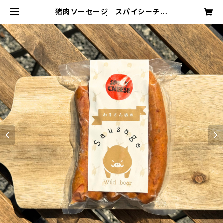
猪肉ソーセージ スパイシーチー
ズ 5本入り | warusanbou