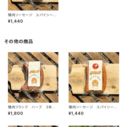
猪肉ソーセージ スパイシーチ
ーズ 5本入り
¥1,440
その他の商品
猪肉フランク ハーブ 3本入
猪肉ソーセージ スパイシーチ
り
ーズ 5本入り
¥1,800
¥1,440